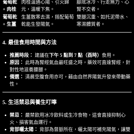
葡萄乾
肉桂溫通心陽、引火歸
腳底冰冷、行走無力、心
+ 肉桂
元，溫暖下焦。
腎不交者。
葡萄乾
生薑散寒去濕，搭配葡萄
雙腿沉重、如托泥帶水、
+ 生薑
乾能生發陽氣。
寒濕體質者。
4. 最佳食用時間與方法
推薦時段：
建議在
下午 5 點到 7 點（酉時）
食用。
原因：
此時為腎經氣血最旺盛之時，藥效可直達腎經，針
對性地滋養腰腿。
備選：
清晨空腹食用亦可，藉由自然界陽氣升發來帶動藥
性。
5. 生活禁忌與養生叮嚀
禁忌：
嚴禁飲用冰冷飲料或生冷食物，這會直接抑制心
火、損害氣血運行。
背部曬太陽：
背部為督脈所在，曬太陽可補充陽氣，讓雙