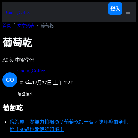
登入
CodingCoffee
首頁
文章列表
葡萄乾
葡萄乾
AI 與 中醫學習
CodingCoffee
CO
2025年12月27日 上午 7:27
預設類別
葡萄乾
倪海廈：腿無力怕癱瘓？葡萄乾加一寶，陳年瘀血全化
開！90歲也能健步如飛！