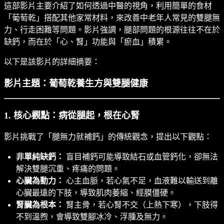
這部影片主要介紹了如何透過中醫的視角，利用簡單的食材
「葡萄乾」搭配其他家常材料，來改善中老年人常見的雙腿無
力、行走困難等問題。影片強調，腿部問題的根源往往不在於
缺鈣，而在於「心、腎」功能與「瘀血」積累。
以下是該影片的詳細摘要：
影片主題：葡萄乾養生方與雙腿健康
1. 核心觀點：病從腿起，根在心腎
影片挑戰了「腿無力就補鈣」的傳統觀念，提出以下觀點：
非單純缺鈣：
盲目補鈣可能導致結石或血管鈣化，卻無法
解決雙腿沉重、疼痛的問題。
心臟為動力：
心主血脈，若心氣不足，血液難以輸送到離
心臟最遠的下肢，導致肌肉萎縮、經膜僵硬。
腎臟為根本：
腎主骨，若心腎不交（上熱下寒），下肢得
不到溫煦，會導致雙腳冰冷、浮腫及無力。