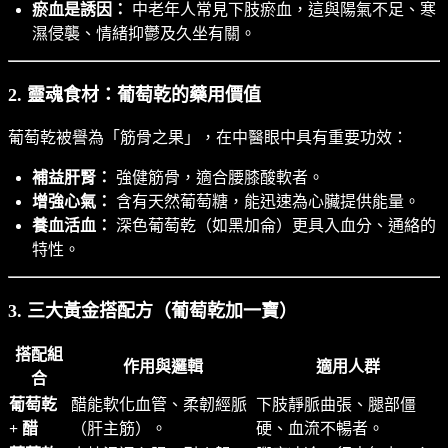
瘀血是誘因：
中老年人常見下肢瘀血，這與陽氣不足、寒
濕侵襲、情緒抑鬱及久坐有關。
2. 靈魂食材：葡萄乾的藥用價值
葡萄乾被譽為「筋骨之果」，在中醫眼中具有重要功效：
補益肝腎：
強健筋骨，適合腰膝酸軟者。
增強心氣：
含有天然葡萄糖，能迅速為心臟提供能量。
養血活血：
深色葡萄乾（如黑加侖）更具入血分、通絡的
特性。
3. 三大黃金搭配方（葡萄乾加一寶）
搭配組
作用與邏輯
適用人群
合
葡萄乾
醋能軟化血管、柔韌經脈
下肢靜脈曲張、腿部僵
+ 醋
（肝主筋）。
硬、血流不暢者。