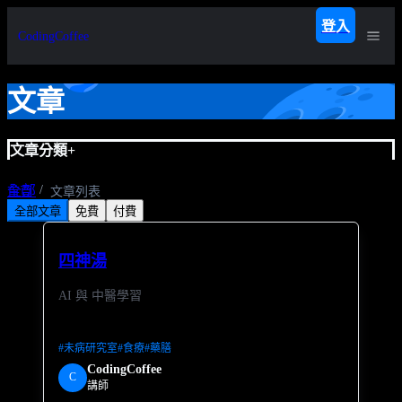
登入
CodingCoffee
文章
文章分類
+
全部
首頁
文章列表
全部文章
免費
付費
預設類別
四神湯
AI 與 中醫學習
#
未病研究室
#
食療
#
藥膳
CodingCoffee
C
講師